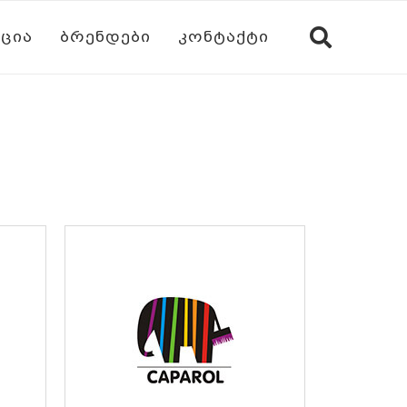
ᲪᲘᲐ
ᲑᲠᲔᲜᲓᲔᲑᲘ
ᲙᲝᲜᲢᲐᲥᲢᲘ