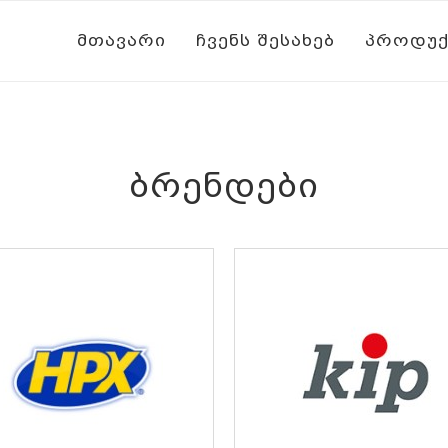
ᲛᲗᲐᲕᲐᲠᲘ
ᲩᲕᲔᲜᲡ ᲨᲔᲡᲐᲮᲔᲑ
ᲞᲠᲝᲓᲣᲥ
ᲑᲠᲔᲜᲓᲔᲑᲘ