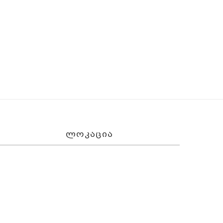
ᲚᲝᲙᲐᲪᲘᲐ