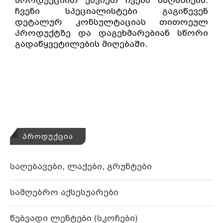
პროდუქციით ეწვიეთ ჩვენს მაღაზიებს.
ჩვენი სპეციალისტები გაგიწევენ
დეტალურ კონსულტაციას თითოეულ
პროდუქტზე და დაგეხმარებიან სწორი
გადაწყვეტილების მიღებაში.
ჰიდროიზოლაცია,წყალმედეგი
ფუგა,წებოცემენტი,მიუნჰენის ფითხი.
ცერეზიტი.
ᲞᲠᲝᲓᲣᲥᲪᲘᲐ
საღებავები, ლაქები, გრუნტები
სამღებრო აქსესუარები
წებვადი ლენტები (სკოჩები)