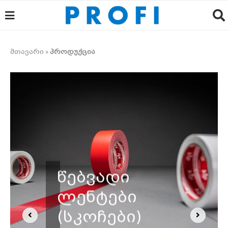
მთავარი
»
პროდუქცია
წებვადი
ლენტები
(სკოჩები)