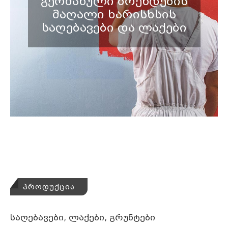
ᲒᲔᲠᲛᲐᲜᲣᲚᲘ ᲑᲠᲔᲜᲓᲔᲑᲘᲡ
ᲛᲐᲦᲐᲚᲘ ᲮᲐᲠᲘᲡᲮᲡᲘᲡ
ᲡᲐᲦᲔᲑᲐᲕᲔᲑᲘ ᲓᲐ ᲚᲐᲥᲔᲑᲘ
ᲞᲠᲝᲓᲣᲥᲪᲘᲐ
საღებავები, ლაქები, გრუნტები