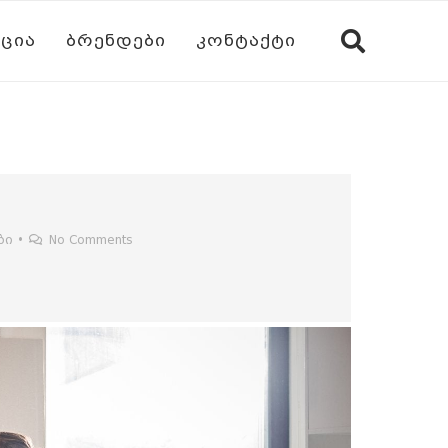
ᲪᲘᲐ
ᲑᲠᲔᲜᲓᲔᲑᲘ
ᲙᲝᲜᲢᲐᲥᲢᲘ
ბი
•
No Comments