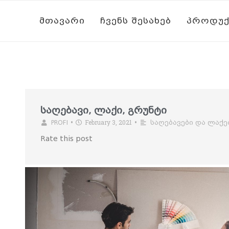
ᲛᲗᲐᲕᲐᲠᲘ
ᲩᲕᲔᲜᲡ ᲨᲔᲡᲐᲮᲔᲑ
ᲞᲠᲝᲓᲣᲥ
საღებავი, ლაქი, გრუნტი
February 3, 2021
PROFI
•
•
საღებავები და ლაქე
Rate this post